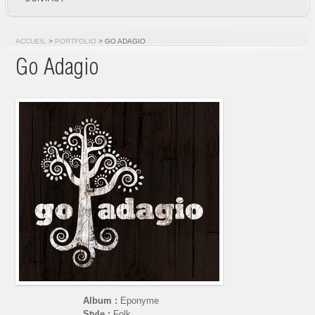
ACCUEIL
>
PORTFOLIO
> GO ADAGIO
Go Adagio
Album :
Eponyme
Style :
Folk